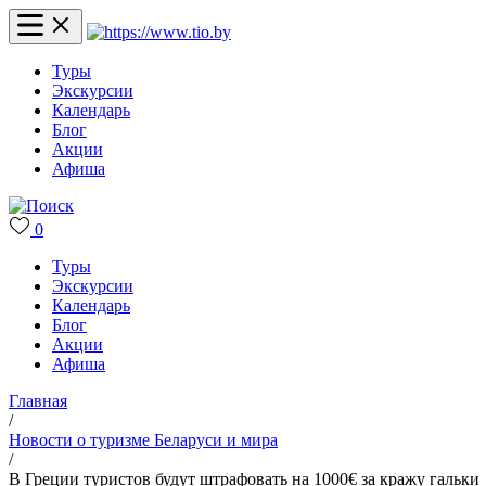
Туры
Экскурсии
Календарь
Блог
Акции
Афиша
0
Туры
Экскурсии
Календарь
Блог
Акции
Афиша
Главная
/
Новости о туризме Беларуси и мира
/
В Греции туристов будут штрафовать на 1000€ за кражу гальки