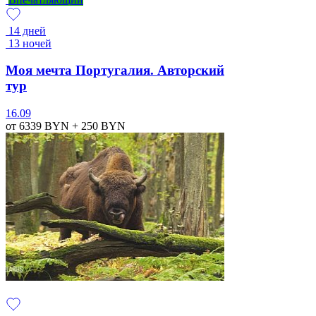
14 дней
13 ночей
Моя мечта Португалия. Авторский
тур
16.09
от 6339
BYN
+ 250
BYN