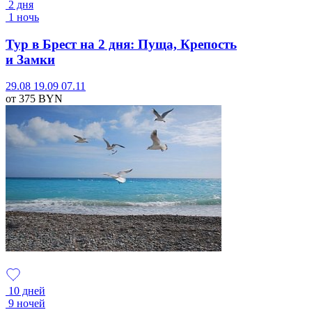
2 дня
1 ночь
Тур в Брест на 2 дня: Пуща, Крепость
и Замки
29.08
19.09
07.11
от 375
BYN
10 дней
9 ночей