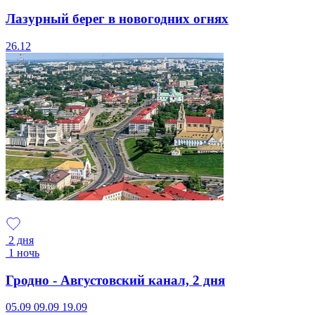
Лазурный берег в новогодних огнях
26.12
2 дня
1 ночь
Гродно - Августовский канал, 2 дня
05.09
09.09
19.09