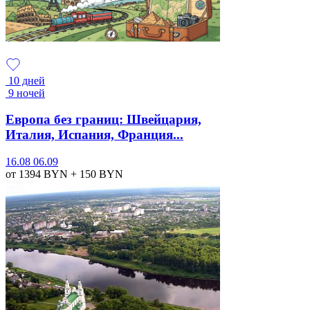
10 дней
9 ночей
Европа без границ: Швейцария,
Италия, Испания, Франция...
16.08
06.09
от 1394
BYN
+ 150
BYN