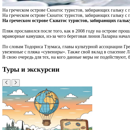
На греческом острове Скиатос туристов, забирающих гальку с 
На греческом острове Скиатос туристов, забирающих гальку с 
На греческом острове Скиатос туристов, забирающих гальку
Пляж прославился после того, как в 2008 году на острове про
мраморные камушки, из-за чего береговая линия Лалариа начала
По словам Тодориса Тзумаса, главы культурной ассоциации Гр
увезенные с пляжа «сувениры». Также свой вклад в спасение 
В свою очередь для тех, на кого данные меры не подействуют, 
Туры и экскурсии