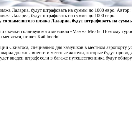
пляжа Лалариа, будут штрафовать на суммы до 1000 евро.
Автор:
пляжа Лалариа, будут штрафовать на суммы до 1000 евро.
 со знаменитого пляжа Лалариа, будут штрафовать на суммы 
шли съемки голливудского мюзикла «Мамма Миа!». Поэтому турис
 меняться, пишет Kathimerini.
еции Скиатоса, специально для камушков в местном аэропорту у
Лалариа должны внести и местные жители, которые будут прово
будет введен штраф: если в багаже путешественника будут обнару