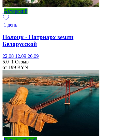
Авторский
1 день
Полоцк - Патриарх земли
Белорусской
22.08
12.09
26.09
5.0
1 Отзыв
от 199
BYN
Впечатляющий