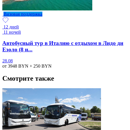
Визовая поддержка
12 дней
11 ночей
Автобусный тур в Италию с отдыхом в Лидо ди
Езоло (8 н...
28.08
от 3948
BYN
+ 250
BYN
Смотрите также