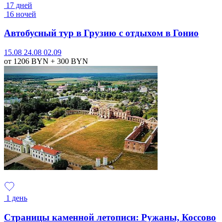
17 дней
16 ночей
Автобусный тур в Грузию с отдыхом в Гонио
15.08
24.08
02.09
от 1206
BYN
+ 300
BYN
1 день
Страницы каменной летописи: Ружаны, Коссово