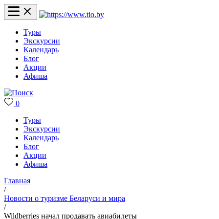
Туры
Экскурсии
Календарь
Блог
Акции
Афиша
0
Туры
Экскурсии
Календарь
Блог
Акции
Афиша
Главная
/
Новости о туризме Беларуси и мира
/
Wildberries начал продавать авиабилеты