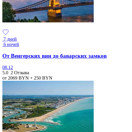
7 дней
6 ночей
От Венгерских вин до баварских замков
08.12
5.0
2 Отзыва
от 2069
BYN
+ 250
BYN