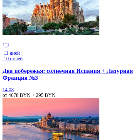
11 дней
10 ночей
Два побережья: солнечная Испания + Лазурная
Франция №3
14.08
от 4678
BYN
+ 295
BYN