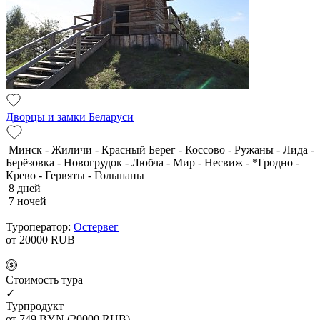
Дворцы и замки Беларуси
Минск - Жиличи - Красный Берег - Коссово - Ружаны - Лида -
Берёзовка - Новогрудок - Любча - Мир - Несвиж - *Гродно -
Крево - Гервяты - Гольшаны
8 дней
7 ночей
Туроператор:
Остервег
от 20000
RUB
Cтоимость тура
✓
Турпродукт
от 749
BYN
(20000 RUB)