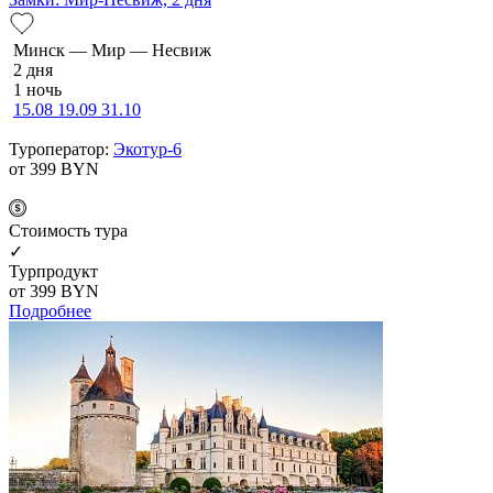
Минск — Мир — Несвиж
2 дня
1 ночь
15.08
19.09
31.10
Туроператор:
Экотур-6
от 399
BYN
Cтоимость тура
✓
Турпродукт
от 399
BYN
Подробнее