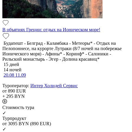
В объятиях Греции: отдых на Ионическом море!
Будапешт - Белград - Каламбака - Метеоры* - Отдых на
Пелопоннесе, на курорте Лутраки (8/7 ночей на побережье
Ионического моря) - Афины* - Коринф* - Салоники -
Рильский монастырь - Эгер - Долина красавиц*
15 дней
14 ночей
20.08
11.09
Туроператор:
Интер Холидей Сервис
от 890
EUR
+ 295
BYN
Cтоимость тура
✓
Турпродукт
от 3095
BYN
(890 EUR)
✓