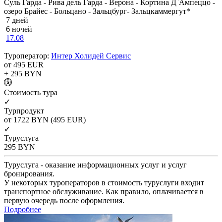
Суль Гарда - Рива дель Гарда - Верона - Кортина Д`Ампеццо -
озеро Брайес - Больцано - Зальцбург- Зальцкаммергут*
7 дней
6 ночей
17.08
Туроператор:
Интер Холидей Сервис
от 495
EUR
+ 295
BYN
Cтоимость тура
✓
Турпродукт
от 1722
BYN
(495 EUR)
✓
Туруслуга
295
BYN
Туруслуга - оказание информационных услуг и услуг
бронирования.
У некоторых туроператоров в стоимость туруслуги входит
транспортное обслуживание. Как правило, оплачивается в
первую очередь после оформления.
Подробнее