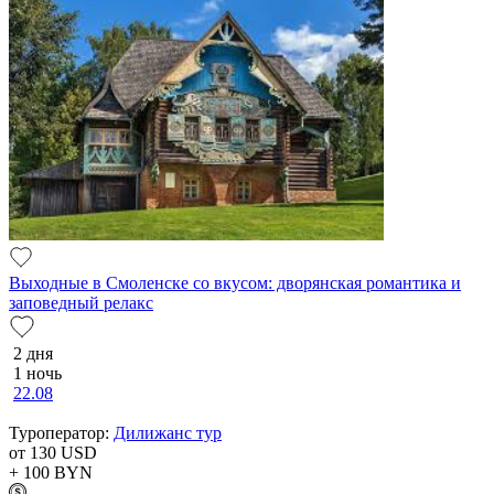
Выходные в Смоленске со вкусом: дворянская романтика и
заповедный релакс
2 дня
1 ночь
22.08
Туроператор:
Дилижанс тур
от 130
USD
+ 100
BYN