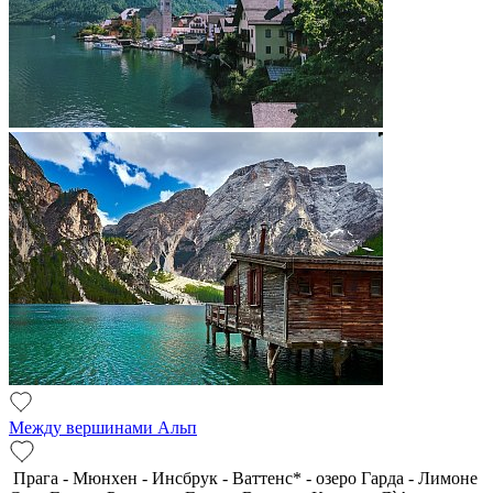
Между вершинами Альп
Прага - Мюнхен - Инсбрук - Ваттенс* - озеро Гарда - Лимоне