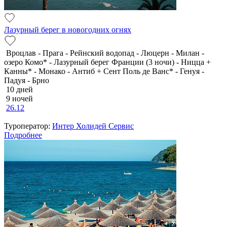
Лазурный берег в новогодних огнях
Вроцлав - Прага - Рейнский водопад - Люцерн - Милан -
озеро Комо* - Лазурный берег Франции (3 ночи) - Ницца +
Канны* - Монако - Антиб + Сент Поль де Ванс* - Генуя -
Падуя - Брно
10 дней
9 ночей
26.12
Туроператор:
Интер Холидей Сервис
Подробнее