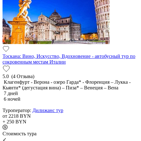
Тоскана: Вино, Искусство, Вдохновение - автобусный тур по
сокровенным местам Италии
5.0
(4 Отзыва)
Клагенфурт - Верона - озеро Гарда* - Флоренция – Лукка -
Кьянти* (дегустация вина) – Пиза* – Венеция – Вена
7 дней
6 ночей
Туроператор:
Дилижанс тур
от 2218
BYN
+ 250
BYN
Cтоимость тура
✓