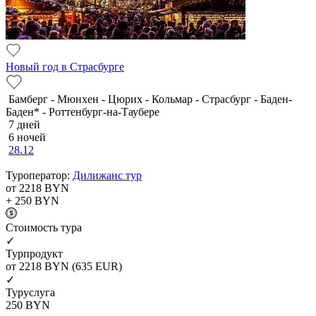
Новый год в Страсбурге
Бамберг - Мюнхен - Цюрих - Кольмар - Страсбург - Баден-
Баден* - Роттенбург-на-Таубере
7 дней
6 ночей
28.12
Туроператор:
Дилижанс тур
от 2218
BYN
+ 250
BYN
Cтоимость тура
✓
Турпродукт
от 2218
BYN
(635 EUR)
✓
Туруслуга
250
BYN