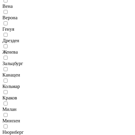
Вена
Верона
Генуя
Дрезден
Женева
Зальцбург
Канацеи
Кольмар
Краков
Милан
Мюнхен
Нюрнберг