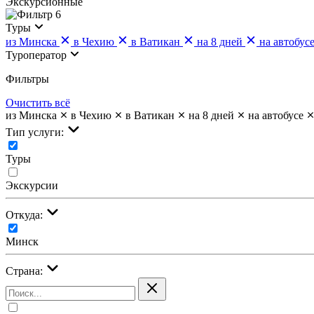
Экскурсионные
6
Туры
из Минска
в Чехию
в Ватикан
на 8 дней
на автобус
Туроператор
Фильтры
Очистить всё
из Минска
в Чехию
в Ватикан
на 8 дней
на автобусе
Тип услуги:
Туры
Экскурсии
Откуда:
Минск
Страна: