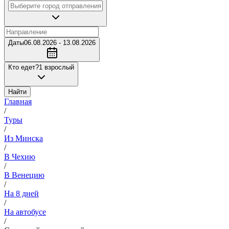
Даты
06.08.2026 - 13.08.2026
Кто едет?
1 взрослый
Найти
Главная
/
Туры
/
Из Минска
/
В Чехию
/
В Венецию
/
На 8 дней
/
На автобусе
/