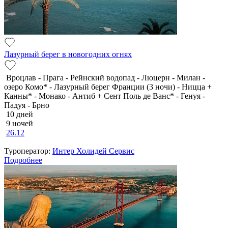
Лазурный берег в новогодних огнях
Вроцлав - Прага - Рейнский водопад - Люцерн - Милан -
озеро Комо* - Лазурный берег Франции (3 ночи) - Ницца +
Канны* - Монако - Антиб + Сент Поль де Ванс* - Генуя -
Падуя - Брно
10 дней
9 ночей
26.12
Туроператор:
Интер Холидей Сервис
Подробнее