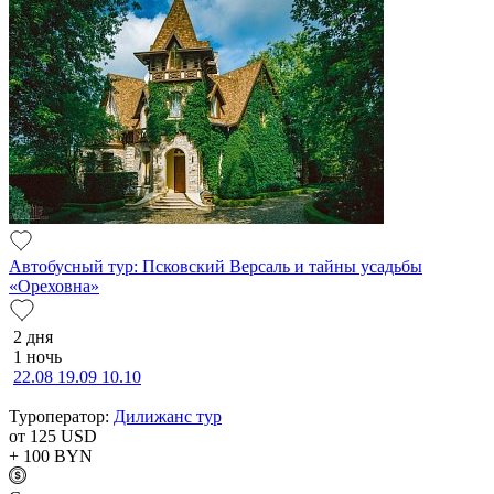
Автобусный тур: Псковский Версаль и тайны усадьбы
«Ореховна»
2 дня
1 ночь
22.08
19.09
10.10
Туроператор:
Дилижанс тур
от 125
USD
+ 100
BYN