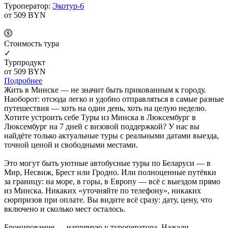
Туроператор:
Экотур-6
от 509
BYN
Cтоимость тура
✓
Турпродукт
от 509
BYN
Подробнее
Жить в Минске — не значит быть прикованным к городу.
Наоборот: отсюда легко и удобно отправляться в самые разные
путешествия — хоть на один день, хоть на целую неделю.
Хотите устроить себе Туры из Минска в Люксембург в
Люксембург на 7 дней с визовой поддержкой? У нас вы
найдёте только актуальные туры с реальными датами выезда,
точной ценой и свободными местами.
Это могут быть уютные автобусные туры по Беларуси — в
Мир, Несвиж, Брест или Гродно. Или полноценные путёвки
за границу: на море, в горы, в Европу — всё с выездом прямо
из Минска. Никаких «уточняйте по телефону», никаких
сюрпризов при оплате. Вы видите всё сразу: дату, цену, что
включено и сколько мест осталось.
Бронирование — напрямую у туроператора. Нажали