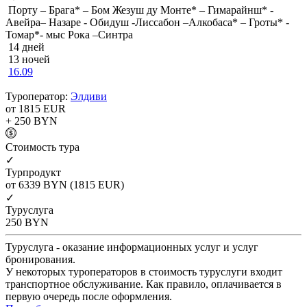
Порту – Брага* – Бом Жезуш ду Монте* – Гимарайнш* -
Авейра– Назаре - Обидуш -Лиссабон –Алкобаса* – Гроты* -
Томар*- мыс Рока –Синтра
14 дней
13 ночей
16.09
Туроператор:
Элдиви
от 1815
EUR
+ 250
BYN
Cтоимость тура
✓
Турпродукт
от 6339
BYN
(1815 EUR)
✓
Туруслуга
250
BYN
Туруслуга - оказание информационных услуг и услуг
бронирования.
У некоторых туроператоров в стоимость туруслуги входит
транспортное обслуживание. Как правило, оплачивается в
первую очередь после оформления.