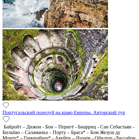
Португальский поцелуй на краю Европы. Авторский тур
Байройт – Дижон - Бон – Перигё - Биарриц - Сан Себастьян -
Бильбао – Саламанка – Порту – Брага* – Бом Жезуш ду
Монте* – Гимарайнш* - Авейру – Назаре - Обидуш -Лиссабон