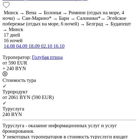
Минск → Вена → Болонья → Римини (отдых на море, 4
ночи) → Сан-Марино* → Бари → Салоники*→ Эгейское
побережье (отдых на море, 6 ночей) → Белград → Будапешт
→ Минск
17 дней
16 ночей
14.08
04.09
18.09
02.10
16.10
Туроператор:
Голубая птица
от 590
EUR
+ 240
BYN
Cтоимость тура
✓
Турпродукт
от 2061
BYN
(590 EUR)
✓
Туруслуга
240
BYN
Туруслуга - оказание информационных услуг и услуг
бронирования.
У некоторых туроператоров в стоимость туруслуги входит