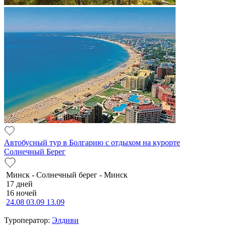
Автобусный тур в Болгарию с отдыхом на курорте
Солнечный Берег
Минск - Солнечный берег - Минск
17 дней
16 ночей
24.08
03.09
13.09
Туроператор:
Элдиви