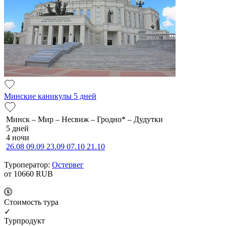
Минские каникулы 5 дней
Минск – Мир – Несвиж – Гродно* – Дудутки
5 дней
4 ночи
26.08
09.09
23.09
07.10
21.10
Туроператор:
Остервег
от 10660
RUB
Cтоимость тура
✓
Турпродукт