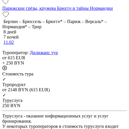
Парижские грёзы, кружева Брюгге и тайны Нормандии
Берлин – Брюссель – Брюгге* – Париж – Версаль* –
Нормандия* – Трир
8 дней
7 ночей
11.02
Туроператор:
Дилижанс тур
от 615
EUR
+ 250
BYN
Cтоимость тура
✓
Турпродукт
от 2148
BYN
(615 EUR)
✓
Туруслуга
250
BYN
Туруслуга - оказание информационных услуг и услуг
бронирования.
У некоторых туроператоров в стоимость туруслуги входит