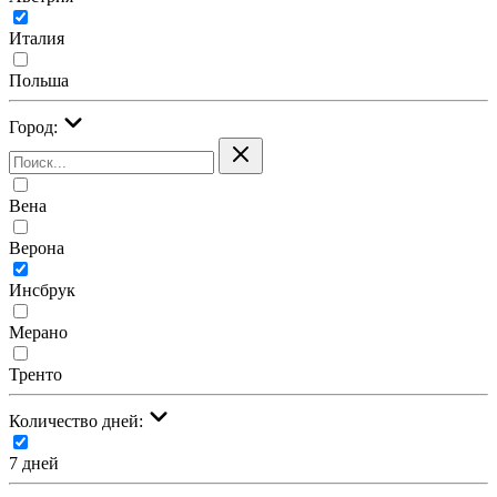
Италия
Польша
Город:
Вена
Верона
Инсбрук
Мерано
Тренто
Количество дней:
7 дней