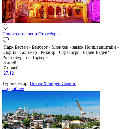
Новогодние огни Страсбурга
Парк Бастай - Бамберг - Мюнхен - замок Нойшванштайн -
Цюрих - Кольмар - Риквир - Страсбург - Баден-Баден* -
Роттенбург-на-Таубере
8 дней
7 ночей
27.12
Туроператор:
Интер Холидей Сервис
Подробнее