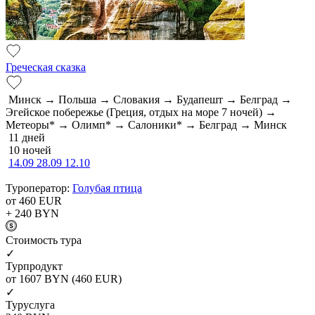
Греческая сказка
Минск → Польша → Словакия → Будапешт → Белград →
Эгейское побережье (Греция, отдых на море 7 ночей) →
Метеоры* → Олимп* → Салоники* → Белград → Минск
11 дней
10 ночей
14.09
28.09
12.10
Туроператор:
Голубая птица
от 460
EUR
+ 240
BYN
Cтоимость тура
✓
Турпродукт
от 1607
BYN
(460 EUR)
✓
Туруслуга