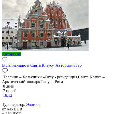
Авторский
В Лапландию к Санта Клаусу. Авторский тур
Таллинн – Хельсинки –Оулу - резиденция Санта Клауса –
Арктический зоопарк Рануа - Рига
8 дней
7 ночей
18.12
Туроператор:
Элдиви
от 645
EUR
+ 250
BYN