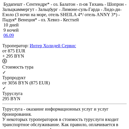
Будапешт - Сентендре* - оз. Балатон - п-ов Тихань - Шопрон -
Зальцкаммергут - Зальцбург - Лимоне-суль-Гарда - Лидо-ди-
Езоло (3 ночи на море, отель SHEILA 4*/ отель ANNY 3*) -
Падуя* Венеция* - оз. Хевиз - Кестхей
10 дней
9 ночей
06.09
Туроператор:
Интер Холидей Сервис
от 875
EUR
+ 295
BYN
Cтоимость тура
✓
Турпродукт
от 3056
BYN
(875 EUR)
✓
Туруслуга
295
BYN
Туруслуга - оказание информационных услуг и услуг
бронирования.
У некоторых туроператоров в стоимость туруслуги входит
транспортное обслуживание. Как правило, оплачивается в