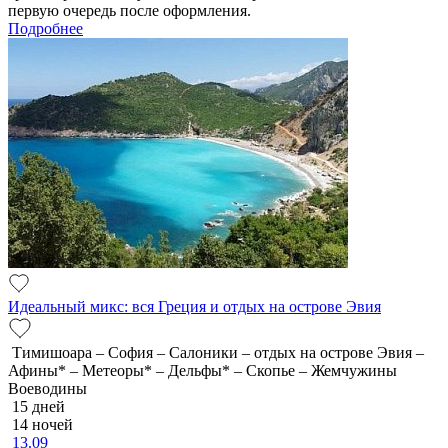
первую очередь после оформления.
Подробнее
Идеальный микс: вся Греция и отдых на острове Эвия
Тимишоара – София – Салоники – отдых на острове Эвия –
Афины* – Метеоры* – Дельфы* – Скопье – Жемчужины
Воеводины
15 дней
14 ночей
13.09