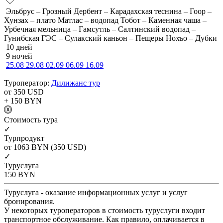
Эльбрус – Грозный Дербент – Карадахская теснина – Гоор –
Хунзах – плато Матлас – водопад Тобот – Каменная чаша –
Урбечная мельница – Гамсутль – Салтинский водопад –
Гунибская ГЭС – Сулакский каньон – Пещеры Нохъо – Дубки
10 дней
9 ночей
25.08
29.08
02.09
06.09
16.09
Туроператор:
Дилижанс тур
от 350
USD
+ 150
BYN
Cтоимость тура
✓
Турпродукт
от 1063
BYN
(350 USD)
✓
Туруслуга
150
BYN
Туруслуга - оказание информационных услуг и услуг
бронирования.
У некоторых туроператоров в стоимость туруслуги входит
транспортное обслуживание. Как правило, оплачивается в