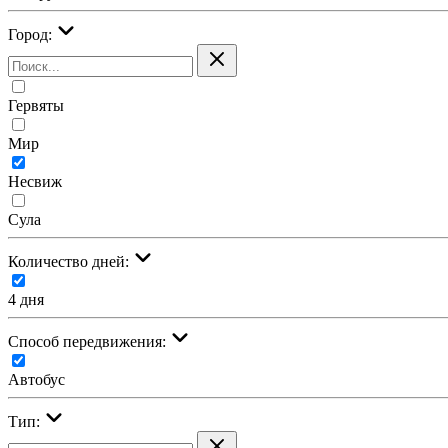
Город:
Гервяты
Мир
Несвиж
Сула
Количество дней:
4 дня
Cпособ передвижения:
Автобус
Тип: