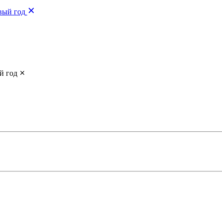
вый год
й год