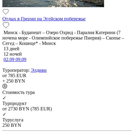
Отдых в Греции на Эгейском побережье
Минск - Будапешт – Озеро Охрид - Паралия Катерини (7
ночена море - Олимпийское побережье Пиерия) – Скопье –
Сегед – Кошице* - Минск
13 дней
12 ночей
02.09
09.09
Туроператор:
Элдиви
от 785
EUR
+ 250
BYN
Cтоимость тура
✓
Турпродукт
от 2730
BYN
(785 EUR)
✓
Туруслуга
250
BYN