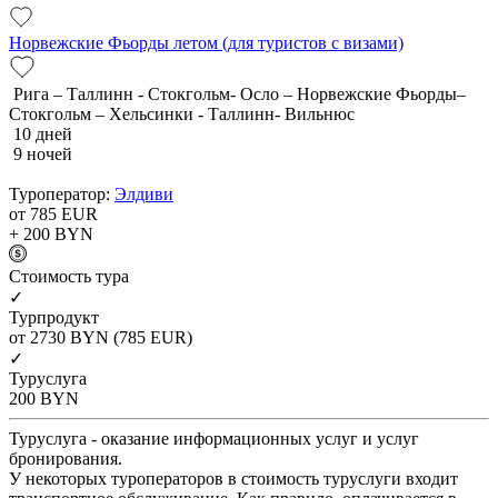
Норвежские Фьорды летом (для туристов с визами)
Рига – Таллинн - Стокгольм- Осло – Норвежские Фьорды–
Стокгольм – Хельсинки - Таллинн- Вильнюс
10 дней
9 ночей
Туроператор:
Элдиви
от 785
EUR
+ 200
BYN
Cтоимость тура
✓
Турпродукт
от 2730
BYN
(785 EUR)
✓
Туруслуга
200
BYN
Туруслуга - оказание информационных услуг и услуг
бронирования.
У некоторых туроператоров в стоимость туруслуги входит