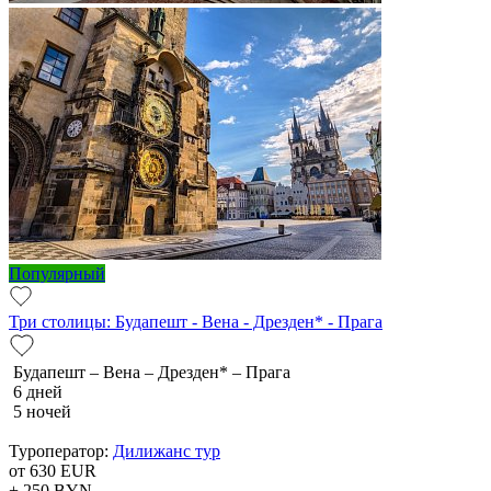
Популярный
Три столицы: Будапешт - Вена - Дрезден* - Прага
Будапешт – Вена – Дрезден* – Прага
6 дней
5 ночей
Туроператор:
Дилижанс тур
от 630
EUR
+ 250
BYN