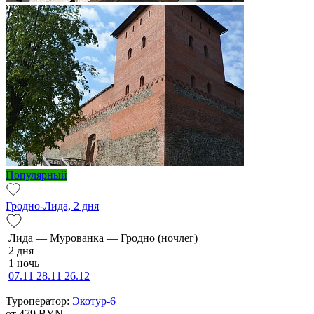
Популярный
Гродно-Лида, 2 дня
Ли­да — Мурованка — Грод­но (ночлег)
2 дня
1 ночь
07.11
28.11
26.12
Туроператор:
Экотур-6
от 479
BYN