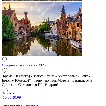
Средневековая сказка 2026
Бремен(Юнеско) - Заансе Сханс - Амстердам* - Гент -
Брюгге(Юнеско)* - Трир - долина Мозель - Бернкастель -
Дрезен* - Саксонская Швейцария*
7 дней
6 ночей
16.08
20.09
Туроператор:
Экотур-6