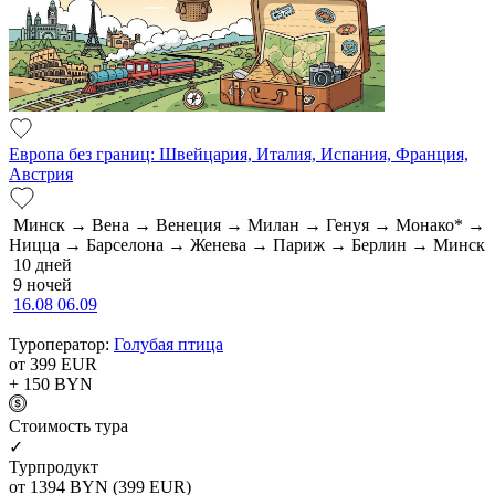
Европа без границ: Швейцария, Италия, Испания, Франция,
Австрия
Минск → Вена → Венеция → Милан → Генуя → Монако* →
Ницца → Барселона → Женева → Париж → Берлин → Минск
10 дней
9 ночей
16.08
06.09
Туроператор:
Голубая птица
от 399
EUR
+ 150
BYN
Cтоимость тура
✓
Турпродукт
от 1394
BYN
(399 EUR)