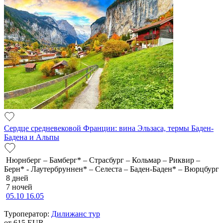
Сердце средневековой Франции: вина Эльзаса, термы Баден-
Бадена и Альпы
Нюрнберг – Бамберг* – Страсбург – Кольмар – Риквир –
Берн* - Лаутербруннен* – Селеста – Баден-Баден* – Вюрцбург
8 дней
7 ночей
05.10
16.05
Туроператор:
Дилижанс тур
от 615
EUR