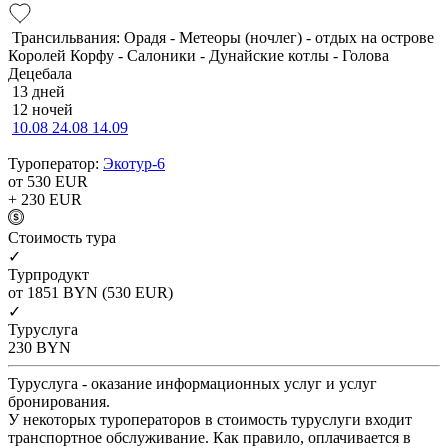
Трансильвания: Орадя - Метеоры (ночлег) - отдых на острове
Королей Корфу - Салоники - Дунайские котлы - Голова
Децебала
13 дней
12 ночей
10.08
24.08
14.09
Туроператор:
Экотур-6
от 530
EUR
+ 230
EUR
Cтоимость тура
✓
Турпродукт
от 1851
BYN
(530 EUR)
✓
Туруслуга
230
BYN
Туруслуга - оказание информационных услуг и услуг
бронирования.
У некоторых туроператоров в стоимость туруслуги входит
транспортное обслуживание. Как правило, оплачивается в