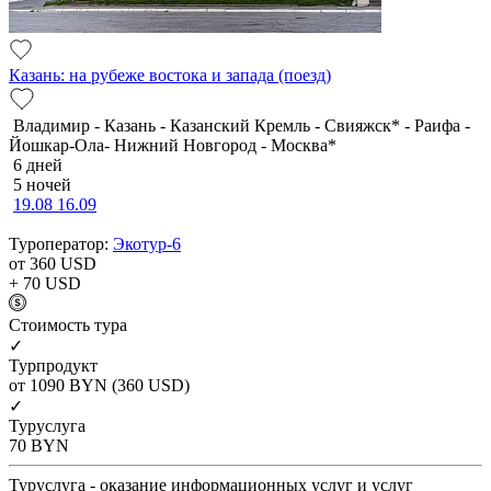
Казань: на рубеже востока и запада (поезд)
Владимир - Казань - Казанский Кремль - Свияжск* - Раифа -
Йошкар-Ола- Нижний Новгород - Москва*
6 дней
5 ночей
19.08
16.09
Туроператор:
Экотур-6
от 360
USD
+ 70
USD
Cтоимость тура
✓
Турпродукт
от 1090
BYN
(360 USD)
✓
Туруслуга
70
BYN
Туруслуга - оказание информационных услуг и услуг