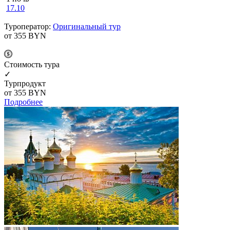
17.10
Туроператор:
Оригинальный тур
от 355
BYN
Cтоимость тура
✓
Турпродукт
от 355
BYN
Подробнее