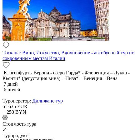
Тоскана: Вино, Искусство, Вдохновение - автобусный тур по
сокровенным местам Италии
Клагенфурт - Верона - озеро Гарда* - Флоренция – Лукка -
Кьянти* (дегустация вина) – Пиза* – Венеция – Вена
7 дней
6 ночей
Туроператор:
Дилижанс тур
от 635
EUR
+ 250
BYN
Cтоимость тура
✓
Турпродукт