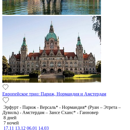
Европейское трио: Париж, Нормандия и Амстердам
Эрфурт - Париж - Версаль* - Нормандия* (Руан – Этрета –
Дувиль) - Амстердам – Зансе Сханс* - Ганновер
8 дней
7 ночей
17.11
13.12
06.01
14.03