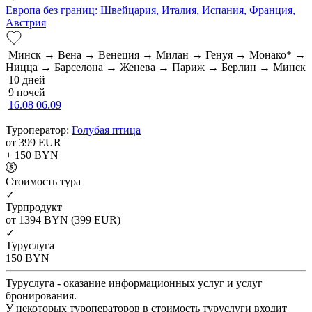
Европа без границ: Швейцария, Италия, Испания, Франция,
Австрия
Минск → Вена → Венеция → Милан → Генуя → Монако* →
Ницца → Барселона → Женева → Париж → Берлин → Минск
10 дней
9 ночей
16.08
06.09
Туроператор:
Голубая птица
от 399
EUR
+ 150
BYN
Cтоимость тура
✓
Турпродукт
от 1394
BYN
(399 EUR)
✓
Туруслуга
150
BYN
Туруслуга - оказание информационных услуг и услуг
бронирования.
У некоторых туроператоров в стоимость туруслуги входит