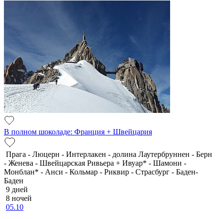
В полном шоколаде: Франция + Швейцария
Прага - Люцерн - Интерлакен - долина Лаутербруннен - Берн
- Женева - Швейцарская Ривьера + Ивуар* - Шамони -
Монблан* - Анси - Кольмар - Риквир - Страсбург - Баден-
Баден
9 дней
8 ночей
05.10