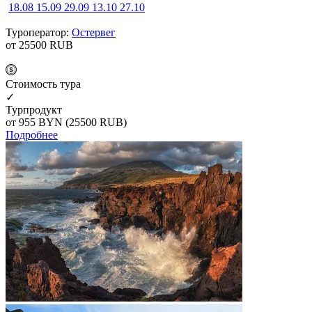
18.08
15.09
29.09
13.10
27.10
Туроператор:
Остервег
от 25500
RUB
Cтоимость тура
✓
Турпродукт
от 955
BYN
(25500 RUB)
Подробнее