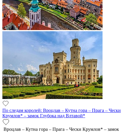
По следам королей: Вроцлав – Кутна гора – Прага – Чески
Крумлов* – замок Глубока над Влтавой*
Вроцлав – Кутна гора – Прага – Чески Крумлов* – замок