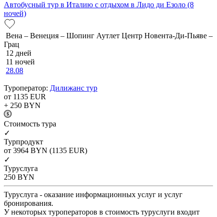
Автобусный тур в Италию с отдыхом в Лидо ди Езоло (8
ночей)
Вена – Венеция – Шопинг Аутлет Центр Новента-Ди-Пьяве –
Грац
12 дней
11 ночей
28.08
Туроператор:
Дилижанс тур
от 1135
EUR
+ 250
BYN
Cтоимость тура
✓
Турпродукт
от 3964
BYN
(1135 EUR)
✓
Туруслуга
250
BYN
Туруслуга - оказание информационных услуг и услуг
бронирования.
У некоторых туроператоров в стоимость туруслуги входит