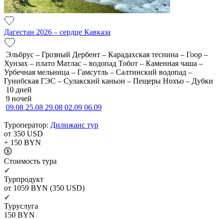
Дагестан 2026 – сердце Кавказа
Эльбрус – Грозный Дербент – Карадахская теснина – Гоор –
Хунзах – плато Матлас – водопад Тобот – Каменная чаша –
Урбечная мельница – Гамсутль – Салтинский водопад –
Гунибская ГЭС – Сулакский каньон – Пещеры Нохъо – Дубки
10 дней
9 ночей
09.08
25.08
29.08
02.09
06.09
Туроператор:
Дилижанс тур
от 350
USD
+ 150
BYN
Cтоимость тура
✓
Турпродукт
от 1059
BYN
(350 USD)
✓
Туруслуга
150
BYN