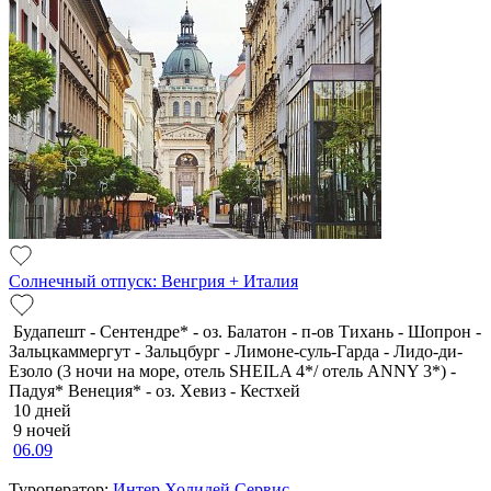
Солнечный отпуск: Венгрия + Италия
Будапешт - Сентендре* - оз. Балатон - п-ов Тихань - Шопрон -
Зальцкаммергут - Зальцбург - Лимоне-суль-Гарда - Лидо-ди-
Езоло (3 ночи на море, отель SHEILA 4*/ отель ANNY 3*) -
Падуя* Венеция* - оз. Хевиз - Кестхей
10 дней
9 ночей
06.09
Туроператор:
Интер Холидей Сервис