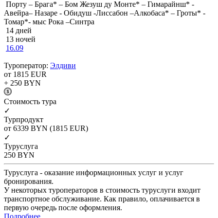
Порту – Брага* – Бом Жезуш ду Монте* – Гимарайнш* -
Авейра– Назаре - Обидуш -Лиссабон –Алкобаса* – Гроты* -
Томар*- мыс Рока –Синтра
14 дней
13 ночей
16.09
Туроператор:
Элдиви
от 1815
EUR
+ 250
BYN
Cтоимость тура
✓
Турпродукт
от 6339
BYN
(1815 EUR)
✓
Туруслуга
250
BYN
Туруслуга - оказание информационных услуг и услуг
бронирования.
У некоторых туроператоров в стоимость туруслуги входит
транспортное обслуживание. Как правило, оплачивается в
первую очередь после оформления.
Подробнее