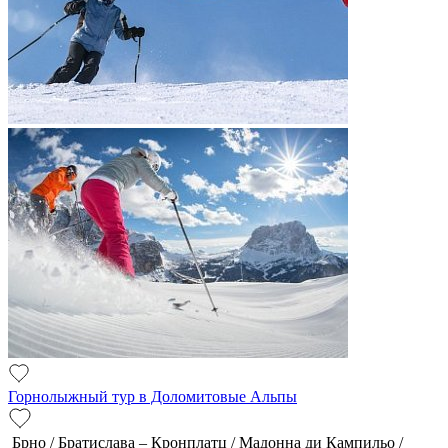
Горнолыжный тур в Доломитовые Альпы
Брно / Братислава – Кронплатц / Мадонна ди Кампильо /