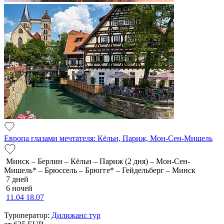
Европа глазами мечтателя: Кёльн, Париж, Мон-Сен-Мишель
Минск – Берлин – Кёльн – Париж (2 дня) – Мон-Сен-
Мишель* – Брюссель – Брюгге* – Гейдельберг – Минск
7 дней
6 ночей
11.04
18.07
Туроператор:
Дилижанс тур