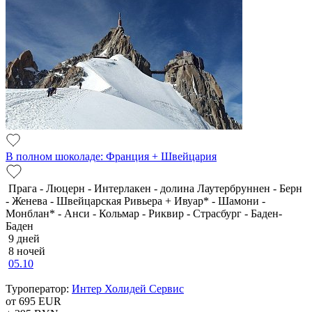
В полном шоколаде: Франция + Швейцария
Прага - Люцерн - Интерлакен - долина Лаутербруннен - Берн
- Женева - Швейцарская Ривьера + Ивуар* - Шамони -
Монблан* - Анси - Кольмар - Риквир - Страсбург - Баден-
Баден
9 дней
8 ночей
05.10
Туроператор:
Интер Холидей Сервис
от 695
EUR