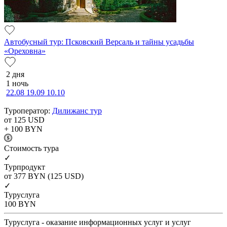
Автобусный тур: Псковский Версаль и тайны усадьбы
«Ореховна»
2 дня
1 ночь
22.08
19.09
10.10
Туроператор:
Дилижанс тур
от 125
USD
+ 100
BYN
Cтоимость тура
✓
Турпродукт
от 377
BYN
(125 USD)
✓
Туруслуга
100
BYN
Туруслуга - оказание информационных услуг и услуг