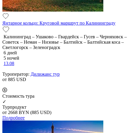
Янтарное кольцо: Круговой маршрут по Калининграду
Калининград – Ушаково – Гвардейск – Гусев – Черняховск –
Советск – Неман – Низовье – Балтийск – Балтийская коса –
Светлогорск – Зеленоградск
6 дней
5 ночей
13.08
Туроператор:
Дилижанс тур
от 885
USD
Cтоимость тура
✓
Турпродукт
от 2668
BYN
(885 USD)
Подробнее