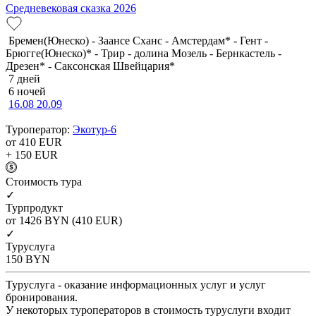
Средневековая сказка 2026
Бремен(Юнеско) - Заансе Сханс - Амстердам* - Гент -
Брюгге(Юнеско)* - Трир - долина Мозель - Бернкастель -
Дрезен* - Саксонская Швейцария*
7 дней
6 ночей
16.08
20.09
Туроператор:
Экотур-6
от 410
EUR
+ 150
EUR
Cтоимость тура
✓
Турпродукт
от 1426
BYN
(410 EUR)
✓
Туруслуга
150
BYN
Туруслуга - оказание информационных услуг и услуг
бронирования.
У некоторых туроператоров в стоимость туруслуги входит