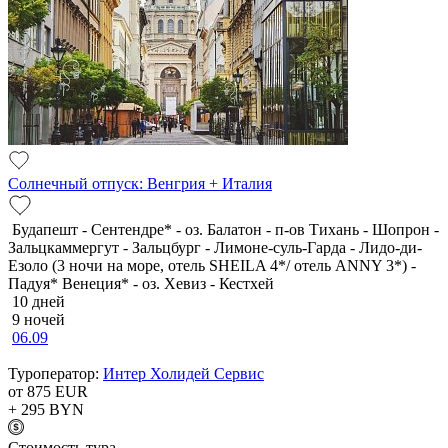
Солнечный отпуск: Венгрия + Италия
Будапешт - Сентендре* - оз. Балатон - п-ов Тихань - Шопрон -
Зальцкаммергут - Зальцбург - Лимоне-суль-Гарда - Лидо-ди-
Езоло (3 ночи на море, отель SHEILA 4*/ отель ANNY 3*) -
Падуя* Венеция* - оз. Хевиз - Кестхей
10 дней
9 ночей
06.09
Туроператор:
Интер Холидей Сервис
от 875
EUR
+ 295
BYN
Cтоимость тура