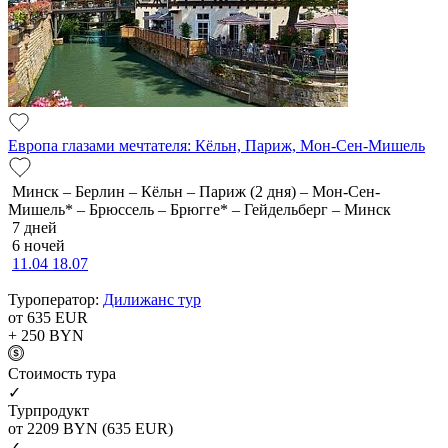
Европа глазами мечтателя: Кёльн, Париж, Мон-Сен-Мишель
Минск – Берлин – Кёльн – Париж (2 дня) – Мон-Сен-
Мишель* – Брюссель – Брюгге* – Гейдельберг – Минск
7 дней
6 ночей
11.04
18.07
Туроператор:
Дилижанс тур
от 635
EUR
+ 250
BYN
Cтоимость тура
✓
Турпродукт
от 2209
BYN
(635 EUR)
✓