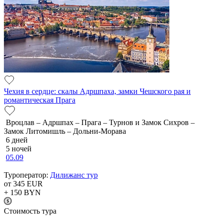
Чехия в сердце: скалы Адршпаха, замки Чешского рая и
романтическая Прага
Вроцлав – Адршпах – Прага – Турнов и Замок Сихров –
Замок Литомишль – Дольни-Морава
6 дней
5 ночей
05.09
Туроператор:
Дилижанс тур
от 345
EUR
+ 150
BYN
Cтоимость тура