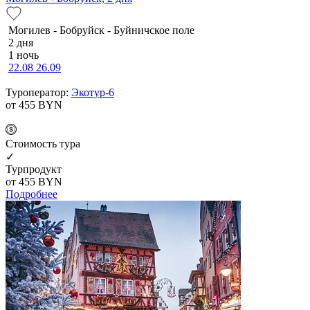
Мо­ги­лев - Бобруйск - Буй­нич­ское по­ле
2 дня
1 ночь
22.08
26.09
Туроператор:
Экотур-6
от 455
BYN
Cтоимость тура
✓
Турпродукт
от 455
BYN
Подробнее