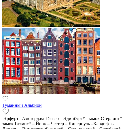
Туманный Альбион
Эрфурт –Амстердам–Глазго – Эдинбург* –замок Стерлинг*–
замок Глэмис* – Йорк – Честер – Ливерпуль –Кардифф -
Лондон – Виндзорский замок* – Стоунхендж* – Солсбери*-