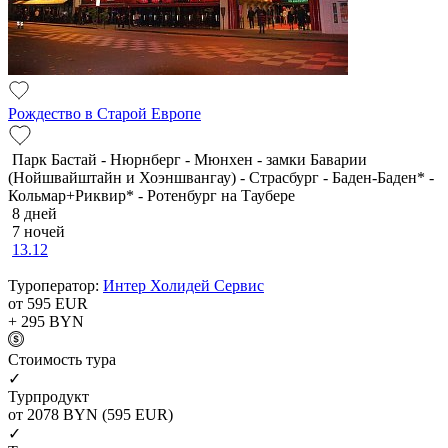
Рождество в Старой Европе
Парк Бастай - Нюрнберг - Мюнхен - замки Баварии
(Нойшвайштайн и Хоэншвангау) - Страсбург - Баден-Баден* -
Кольмар+Риквир* - Ротенбург на Таубере
8 дней
7 ночей
13.12
Туроператор:
Интер Холидей Сервис
от 595
EUR
+ 295
BYN
Cтоимость тура
✓
Турпродукт
от 2078
BYN
(595 EUR)
✓