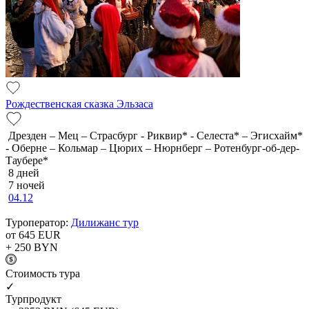
Рождественская сказка Эльзаса
Дрезден – Мец – Страсбург - Риквир* - Селеста* – Эгисхайм*
- Оберне – Кольмар – Цюрих – Нюрнберг – Ротенбург-об-дер-
Таубере*
8 дней
7 ночей
04.12
Туроператор:
Дилижанс тур
от 645
EUR
+ 250
BYN
Cтоимость тура
✓
Турпродукт