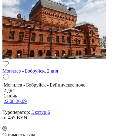
Могилёв - Бобруйск, 2 дня
Мо­ги­лев - Бобруйск - Буй­нич­ское по­ле
2 дня
1 ночь
22.08
26.09
Туроператор:
Экотур-6
от 455
BYN
Cтоимость тура