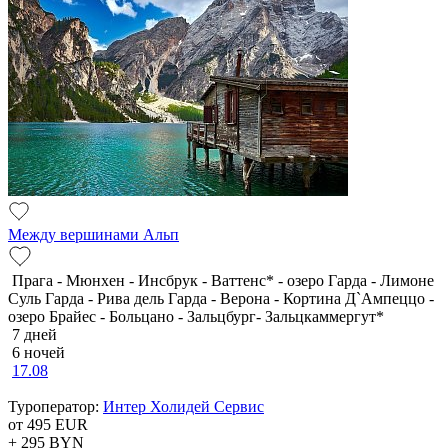
Между вершинами Альп
Прага - Мюнхен - Инсбрук - Ваттенс* - озеро Гарда - Лимоне
Суль Гарда - Рива дель Гарда - Верона - Кортина Д`Ампеццо -
озеро Брайес - Больцано - Зальцбург- Зальцкаммергут*
7 дней
6 ночей
17.08
Туроператор:
Интер Холидей Сервис
от 495
EUR
+ 295
BYN