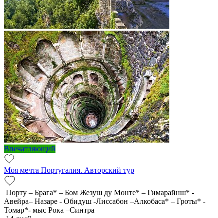
Впечатляющий
Моя мечта Португалия. Авторский тур
Порту – Брага* – Бом Жезуш ду Монте* – Гимарайнш* -
Авейра– Назаре - Обидуш -Лиссабон –Алкобаса* – Гроты* -
Томар*- мыс Рока –Синтра