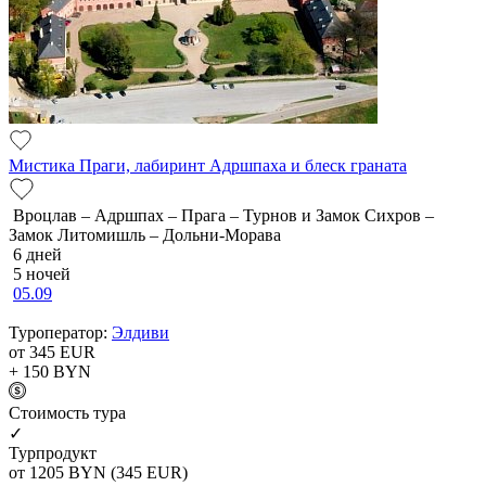
Мистика Праги, лабиринт Адршпаха и блеск граната
Вроцлав – Адршпах – Прага – Турнов и Замок Сихров –
Замок Литомишль – Дольни-Морава
6 дней
5 ночей
05.09
Туроператор:
Элдиви
от 345
EUR
+ 150
BYN
Cтоимость тура
✓
Турпродукт
от 1205
BYN
(345 EUR)