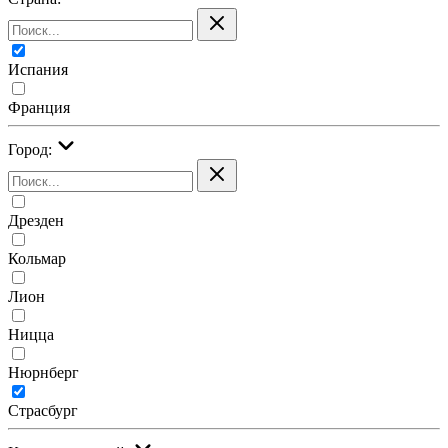
Испания
Франция
Город:
Дрезден
Кольмар
Лион
Ницца
Нюрнберг
Страсбург