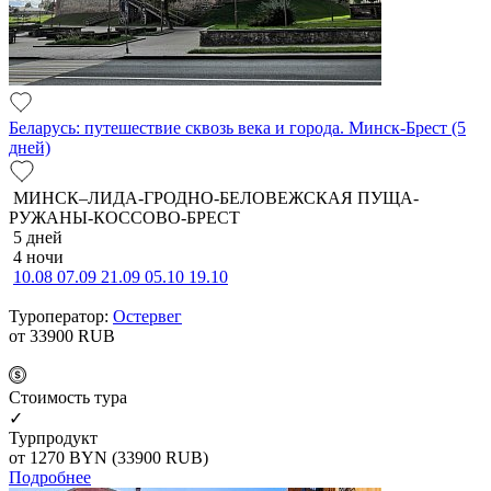
Беларусь: путешествие сквозь века и города. Минск-Брест (5
дней)
МИНСК–ЛИДА-ГРОДНО-БЕЛОВЕЖСКАЯ ПУЩА-
РУЖАНЫ-КОССОВО-БРЕСТ
5 дней
4 ночи
10.08
07.09
21.09
05.10
19.10
Туроператор:
Остервег
от 33900
RUB
Cтоимость тура
✓
Турпродукт
от 1270
BYN
(33900 RUB)
Подробнее