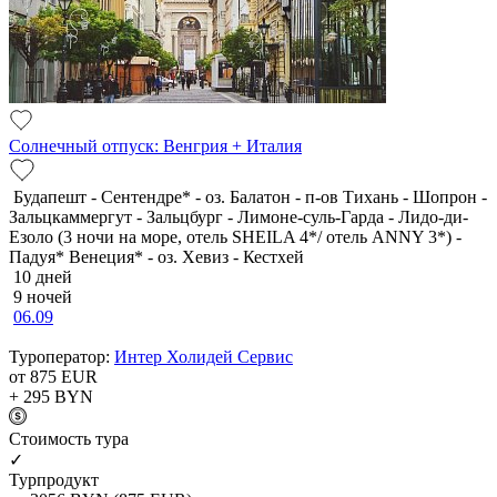
Солнечный отпуск: Венгрия + Италия
Будапешт - Сентендре* - оз. Балатон - п-ов Тихань - Шопрон -
Зальцкаммергут - Зальцбург - Лимоне-суль-Гарда - Лидо-ди-
Езоло (3 ночи на море, отель SHEILA 4*/ отель ANNY 3*) -
Падуя* Венеция* - оз. Хевиз - Кестхей
10 дней
9 ночей
06.09
Туроператор:
Интер Холидей Сервис
от 875
EUR
+ 295
BYN
Cтоимость тура
✓
Турпродукт