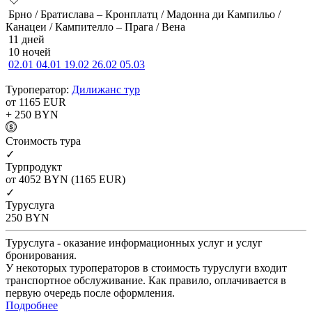
Брно / Братислава – Кронплатц / Мадонна ди Кампильо /
Канацеи / Кампителло – Прага / Вена
11 дней
10 ночей
02.01
04.01
19.02
26.02
05.03
Туроператор:
Дилижанс тур
от 1165
EUR
+ 250
BYN
Cтоимость тура
✓
Турпродукт
от 4052
BYN
(1165 EUR)
✓
Туруслуга
250
BYN
Туруслуга - оказание информационных услуг и услуг
бронирования.
У некоторых туроператоров в стоимость туруслуги входит
транспортное обслуживание. Как правило, оплачивается в
первую очередь после оформления.
Подробнее