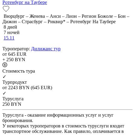
Ротенбург на Таубере
Вюрцбург – Женева – Анси – Лион – Регион Божоле – Бон –
Дижон – Страсбург – Риквир* – Ротенбург На Таубере
8 дней
7 ночей
15.11
Туроператор:
Дилижанс тур
от 645
EUR
+ 250
BYN
Cтоимость тура
✓
Турпродукт
от 2243
BYN
(645 EUR)
✓
Туруслуга
250
BYN
Туруслуга - оказание информационных услуг и услуг
бронирования.
У некоторых туроператоров в стоимость туруслуги входит
транспортное обслуживание. Как правило, оплачивается в