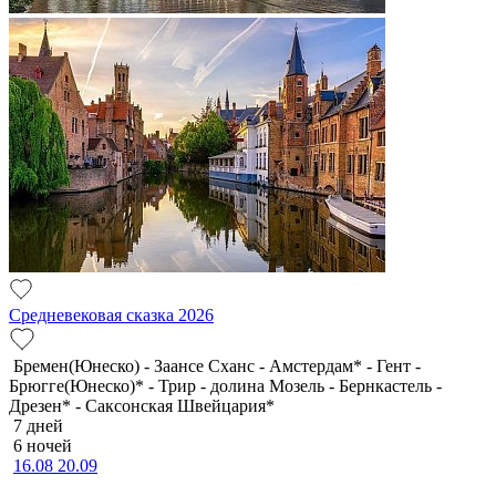
Средневековая сказка 2026
Бремен(Юнеско) - Заансе Сханс - Амстердам* - Гент -
Брюгге(Юнеско)* - Трир - долина Мозель - Бернкастель -
Дрезен* - Саксонская Швейцария*
7 дней
6 ночей
16.08
20.09