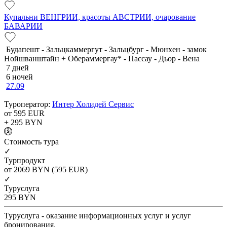
Купальни ВЕНГРИИ, красоты АВСТРИИ, очарование
БАВАРИИ
Будапешт - Зальцкаммергут - Зальцбург - Мюнхен - замок
Нойшванштайн + Обераммергау* - Пассау - Дьор - Вена
7 дней
6 ночей
27.09
Туроператор:
Интер Холидей Сервис
от 595
EUR
+ 295
BYN
Cтоимость тура
✓
Турпродукт
от 2069
BYN
(595 EUR)
✓
Туруслуга
295
BYN
Туруслуга - оказание информационных услуг и услуг
бронирования.