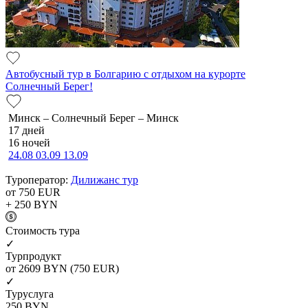
Автобусный тур в Болгарию с отдыхом на курорте
Солнечный Берег!
Минск – Солнечный Берег – Минск
17 дней
16 ночей
24.08
03.09
13.09
Туроператор:
Дилижанс тур
от 750
EUR
+ 250
BYN
Cтоимость тура
✓
Турпродукт
от 2609
BYN
(750 EUR)
✓
Туруслуга
250
BYN