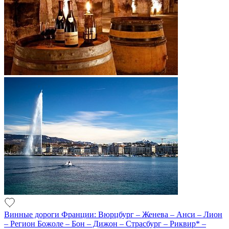
Винные дороги Франции: Вюрцбург – Женева – Анси – Лион
– Регион Божоле – Бон – Дижон – Страсбург – Риквир* –