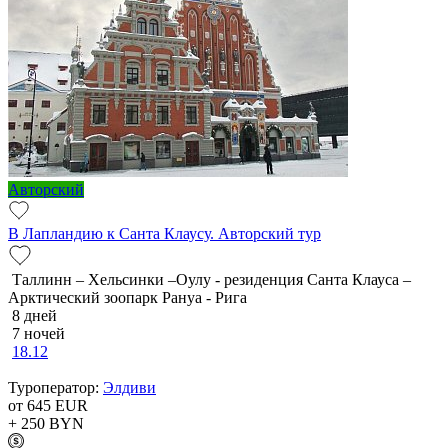
Авторский
В Лапландию к Санта Клаусу. Авторский тур
Таллинн – Хельсинки –Оулу - резиденция Санта Клауса –
Арктический зоопарк Рануа - Рига
8 дней
7 ночей
18.12
Туроператор:
Элдиви
от 645
EUR
+ 250
BYN