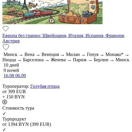
Европа без границ: Швейцария, Италия, Испания, Франция,
Австрия
Минск → Вена → Венеция → Милан → Генуя → Монако* →
Ницца → Барселона → Женева → Париж → Берлин → Минск
10 дней
9 ночей
16.08
06.09
Туроператор:
Голубая птица
от 399
EUR
+ 150
BYN
Cтоимость тура
✓
Турпродукт
от 1394
BYN
(399 EUR)
✓