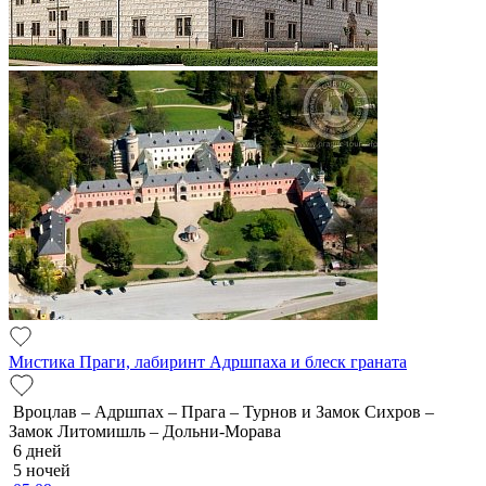
Мистика Праги, лабиринт Адршпаха и блеск граната
Вроцлав – Адршпах – Прага – Турнов и Замок Сихров –
Замок Литомишль – Дольни-Морава
6 дней
5 ночей