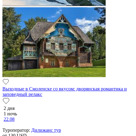
Выходные в Смоленске со вкусом: дворянская романтика и
заповедный релакс
2 дня
1 ночь
22.08
Туроператор:
Дилижанс тур
от 130
USD