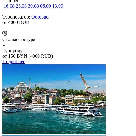
7 ночей
16.08
23.08
30.08
06.09
13.09
Туроператор:
Остервег
от 4000
RUB
Cтоимость тура
✓
Турпродукт
от 150
BYN
(4000 RUB)
Подробнее