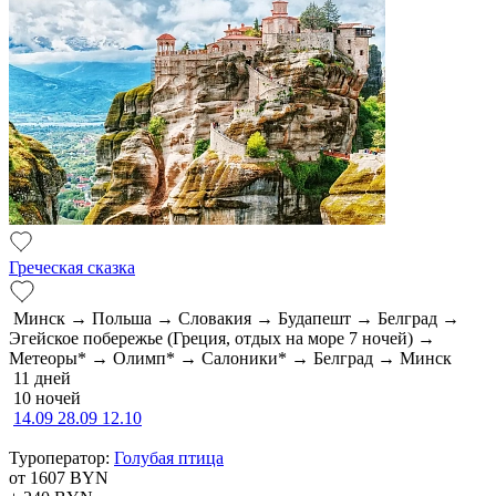
Греческая сказка
Минск → Польша → Словакия → Будапешт → Белград →
Эгейское побережье (Греция, отдых на море 7 ночей) →
Метеоры* → Олимп* → Салоники* → Белград → Минск
11 дней
10 ночей
14.09
28.09
12.10
Туроператор:
Голубая птица
от 1607
BYN