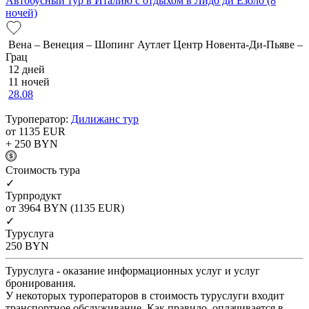
Автобусный тур в Италию с отдыхом в Лидо ди Езоло (8
ночей)
Вена – Венеция – Шопинг Аутлет Центр Новента-Ди-Пьяве –
Грац
12 дней
11 ночей
28.08
Туроператор:
Дилижанс тур
от 1135
EUR
+ 250
BYN
Cтоимость тура
✓
Турпродукт
от 3964
BYN
(1135 EUR)
✓
Туруслуга
250
BYN
Туруслуга - оказание информационных услуг и услуг
бронирования.
У некоторых туроператоров в стоимость туруслуги входит
транспортное обслуживание. Как правило, оплачивается в