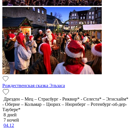
Рождественская сказка Эльзаса
Дрезден – Мец – Страсбург - Риквир* - Селеста* – Эгисхайм*
- Оберне – Кольмар – Цюрих – Нюрнберг – Ротенбург-об-дер-
Таубере*
8 дней
7 ночей
04.12