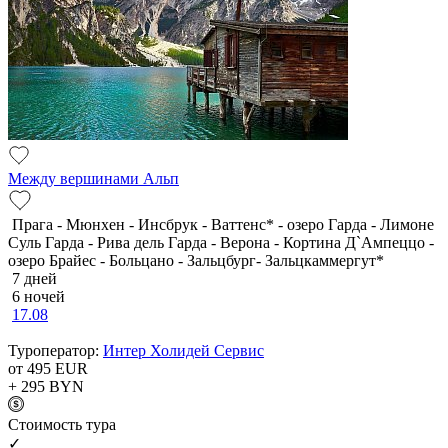
Между вершинами Альп
Прага - Мюнхен - Инсбрук - Ваттенс* - озеро Гарда - Лимоне
Суль Гарда - Рива дель Гарда - Верона - Кортина Д`Ампеццо -
озеро Брайес - Больцано - Зальцбург- Зальцкаммергут*
7 дней
6 ночей
17.08
Туроператор:
Интер Холидей Сервис
от 495
EUR
+ 295
BYN
Cтоимость тура
✓