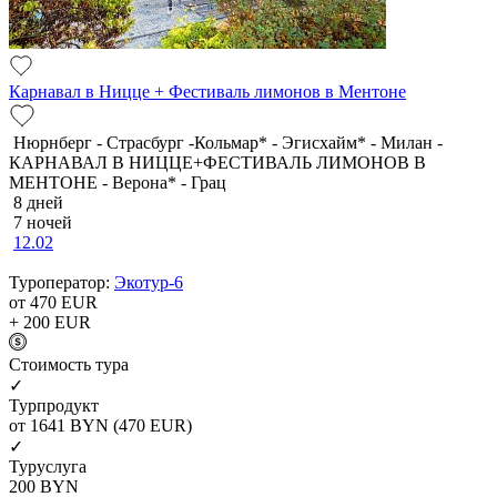
Карнавал в Ницце + Фестиваль лимонов в Ментоне
Нюрнберг - Страсбург -Кольмар* - Эгисхайм* - Милан -
КАРНАВАЛ В НИЦЦЕ+ФЕСТИВАЛЬ ЛИМОНОВ В
МЕНТОНЕ - Верона* - Грац
8 дней
7 ночей
12.02
Туроператор:
Экотур-6
от 470
EUR
+ 200
EUR
Cтоимость тура
✓
Турпродукт
от 1641
BYN
(470 EUR)
✓
Туруслуга
200
BYN