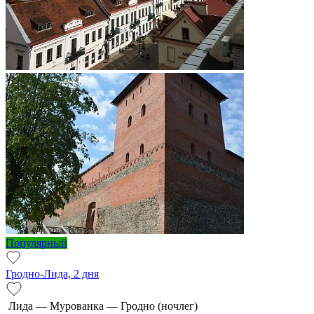
Популярный
Гродно-Лида, 2 дня
Ли­да — Мурованка — Грод­но (ночлег)