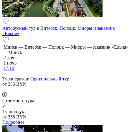
Автобусный тур в Витебск, Полоцк, Миоры и заказник
«Ельня»
Минск — Витебск — Полоцк — Миоры — заказник «Ельня»
— Минск
2 дня
1 ночь
17.10
Туроператор:
Оригинальный тур
от 355
BYN
Cтоимость тура
✓
Турпродукт
от 355
BYN
Подробнее