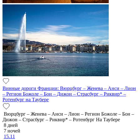
Винные дороги Франции: Вюрцбург – Женева – Анси – Лион
– Регион Божоле – Бон – Дижон – Страсбург – Риквир* –
Ротенбург на Таубере
Вюрцбург – Женева – Анси – Лион – Регион Божоле – Бон –
Дижон – Страсбург – Риквир* – Ротенбург На Таубере
8 дней
7 ночей
15.11