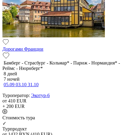
Дорогами Франции
Бамберг - Страсбург - Кольмар* - Париж - Нормандия* -
Реймс - Нюрнберг*
8 дней
7 ночей
05.09
03.10
31.10
Туроператор:
Экотур-6
от 410
EUR
+ 200
EUR
Cтоимость тура
✓
Турпродукт
от 1432
BYN
(410 EUR)