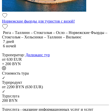
Норвежские фьорды для туристов с визой!
Рига – Таллинн – Стокгольм – Осло – Норвежские Фьорды –
Стокгольм – Хельсинки – Таллинн – Вильнюс
7 дней
6 ночей
Туроператор:
Дилижанс тур
от 630
EUR
+ 200
BYN
Cтоимость тура
✓
Турпродукт
от 2200
BYN
(630 EUR)
✓
Туруслуга
200
BYN
Туруслуга - оказание информационных услуг и услуг