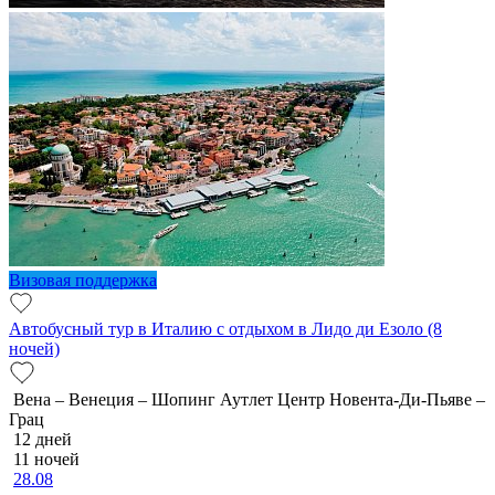
Визовая поддержка
Автобусный тур в Италию с отдыхом в Лидо ди Езоло (8
ночей)
Вена – Венеция – Шопинг Аутлет Центр Новента-Ди-Пьяве –
Грац
12 дней
11 ночей
28.08