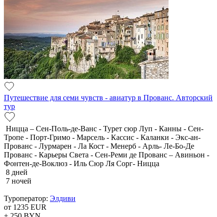
Путешествие для семи чувств - авиатур в Прованс. Авторский
тур
Ницца – Сен-Поль-де-Ванс - Турет сюр Луп - Канны - Сен-
Тропе - Порт-Гримо - Марсель - Кассис - Каланки - Экс-ан-
Прованс - Лурмарен - Ла Кост - Менерб - Арль- Ле-Бо-Де
Прованс - Карьеры Света - Сен-Реми де Прованс – Авиньон -
Фонтен-де-Воклюз - Иль Сюр Ля Сорг- Ницца
8 дней
7 ночей
Туроператор:
Элдиви
от 1235
EUR
+ 250
BYN