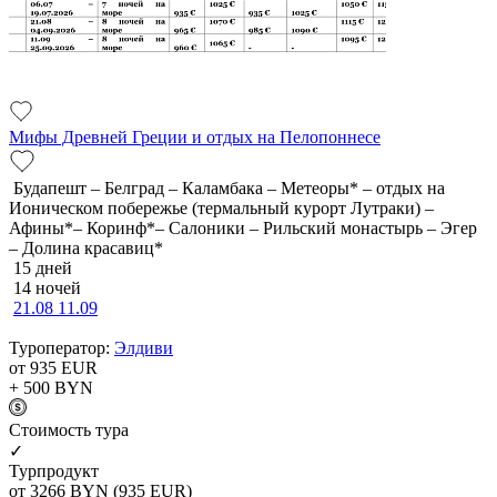
Мифы Древней Греции и отдых на Пелопоннесе
Будапешт – Белград – Каламбака – Метеоры* – отдых на
Ионическом побережье (термальный курорт Лутраки) –
Афины*– Коринф*– Салоники – Рильский монастырь – Эгер
– Долина красавиц*
15 дней
14 ночей
21.08
11.09
Туроператор:
Элдиви
от 935
EUR
+ 500
BYN
Cтоимость тура
✓
Турпродукт
от 3266
BYN
(935 EUR)