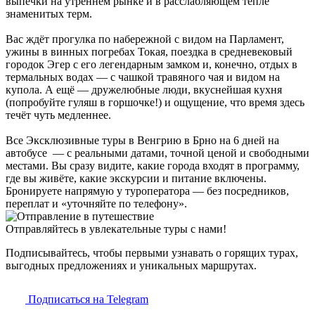
выпечки на утреннем рынке и в расслабляющем тепле
знаменитых терм.
Вас ждёт прогулка по набережной с видом на Парламент,
ужины в винных погребах Токая, поездка в средневековый
городок Эгер с его легендарным замком и, конечно, отдых в
термальных водах — с чашкой травяного чая и видом на
купола. А ещё — дружелюбные люди, вкуснейшая кухня
(попробуйте гуляш в горшочке!) и ощущение, что время здесь
течёт чуть медленнее.
Все Эксклюзивные туры в Венгрию в Брно на 6 дней на
автобусе — с реальными датами, точной ценой и свободными
местами. Вы сразу видите, какие города входят в программу,
где вы живёте, какие экскурсии и питание включены.
Бронируете напрямую у туроператора — без посредников,
переплат и «уточняйте по телефону».
Отправляйтесь в увлекательные туры с нами!
Подписывайтесь, чтобы первыми узнавать о горящих турах,
выгодных предложениях и уникальных маршрутах.
Подписаться на Telegram