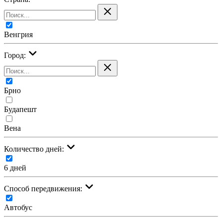
Венгрия
Город:
Брно
Будапешт
Вена
Количество дней:
6 дней
Cпособ передвижения:
Автобус