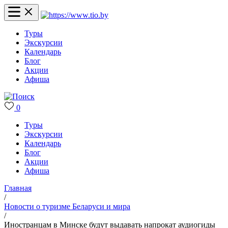
Туры
Экскурсии
Календарь
Блог
Акции
Афиша
0
Туры
Экскурсии
Календарь
Блог
Акции
Афиша
Главная
/
Новости о туризме Беларуси и мира
/
Иностранцам в Минске будут выдавать напрокат аудиогиды