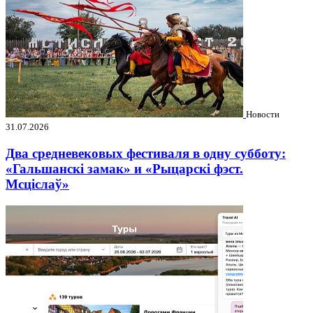
Новости
31.07.2026
Два средневековых фестиваля в одну субботу:
«Гальшанскі замак» и «Рыцарскі фэст.
Мсціслаў»