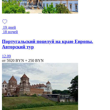
19 дней
18 ночей
Португальский поцелуй на краю Европы.
Авторский тур
12.09
от 5920
BYN
+ 250
BYN