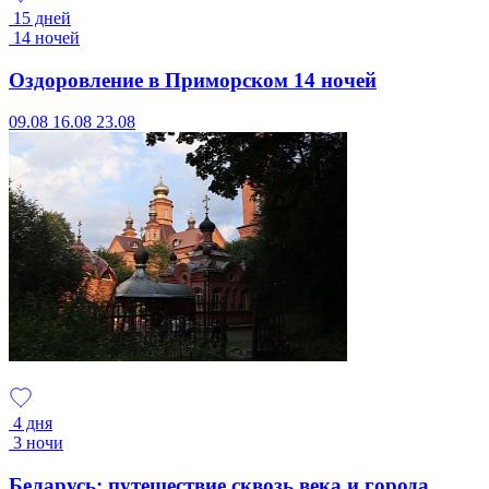
15 дней
14 ночей
Оздоровление в Приморском 14 ночей
09.08
16.08
23.08
4 дня
3 ночи
Беларусь: путешествие сквозь века и города.