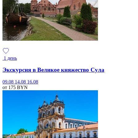
1 день
Экскурсия в Великое княжество Сула
09.08
14.08
16.08
от 175
BYN