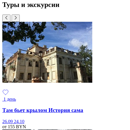
Туры и экскурсии
1 день
Там бьет крылом История сама
26.09
24.10
от 155
BYN