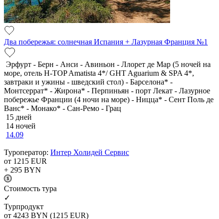
Два побережья: солнечная Испания + Лазурная Франция №1
Эрфурт - Берн - Анси - Авиньон - Ллорет де Мар (5 ночей на
море, отель H-TOP Amatista 4*/ GHT Aguarium & SPA 4*,
завтраки и ужины - шведский стол) - Барселона* -
Монтсеррат* - Жирона* - Перпиньян - порт Лекат - Лазурное
побережье Франции (4 ночи на море) - Ницца* - Сент Поль де
Ванс* - Монако* - Сан-Ремо - Грац
15 дней
14 ночей
14.09
Туроператор:
Интер Холидей Сервис
от 1215
EUR
+ 295
BYN
Cтоимость тура
✓
Турпродукт
от 4243
BYN
(1215 EUR)