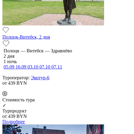
Полоцк-Витебск, 2 дня
По­лоцк — Ви­тебск — Здравнёво
2 дня
1 ночь
05.09
16.09
03.10
07.10
07.11
Туроператор:
Экотур-6
от 439
BYN
Cтоимость тура
✓
Турпродукт
от 439
BYN
Подробнее