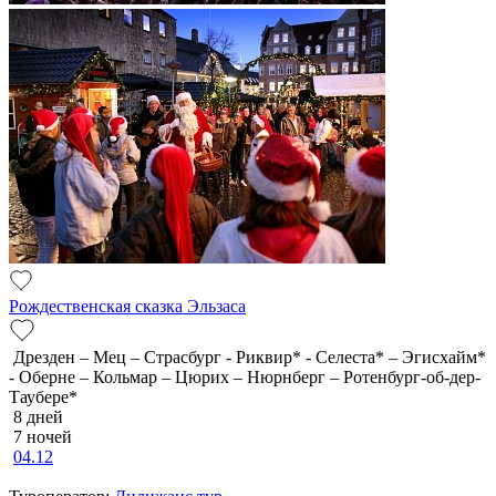
Рождественская сказка Эльзаса
Дрезден – Мец – Страсбург - Риквир* - Селеста* – Эгисхайм*
- Оберне – Кольмар – Цюрих – Нюрнберг – Ротенбург-об-дер-
Таубере*
8 дней
7 ночей
04.12