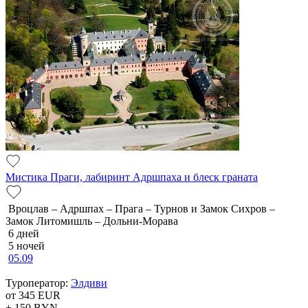
Мистика Праги, лабиринт Адршпаха и блеск граната
Вроцлав – Адршпах – Прага – Турнов и Замок Сихров –
Замок Литомишль – Дольни-Морава
6 дней
5 ночей
05.09
Туроператор:
Элдиви
от 345
EUR
+ 150
BYN