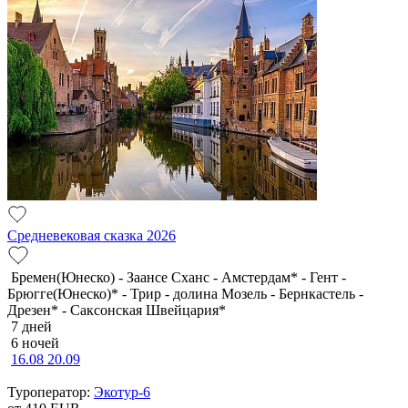
Средневековая сказка 2026
Бремен(Юнеско) - Заансе Сханс - Амстердам* - Гент -
Брюгге(Юнеско)* - Трир - долина Мозель - Бернкастель -
Дрезен* - Саксонская Швейцария*
7 дней
6 ночей
16.08
20.09
Туроператор:
Экотур-6