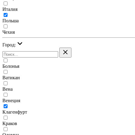
Италия
Польша
Чехия
Город:
Болонья
Ватикан
Вена
Венеция
Клагенфурт
Краков
Оломуц