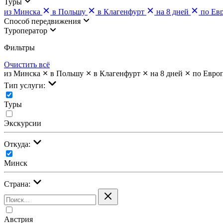
Туры
из Минска
в Польшу
в Клагенфурт
на 8 дней
по Ев
Cпособ передвижения
Туроператор
Фильтры
Очистить всё
из Минска
в Польшу
в Клагенфурт
на 8 дней
по Евро
Тип услуги:
Туры
Экскурсии
Откуда:
Минск
Страна:
Австрия