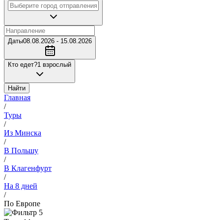
Даты
08.08.2026 - 15.08.2026
Кто едет?
1 взрослый
Найти
Главная
/
Туры
/
Из Минска
/
В Польшу
/
В Клагенфурт
/
На 8 дней
/
По Европе
5