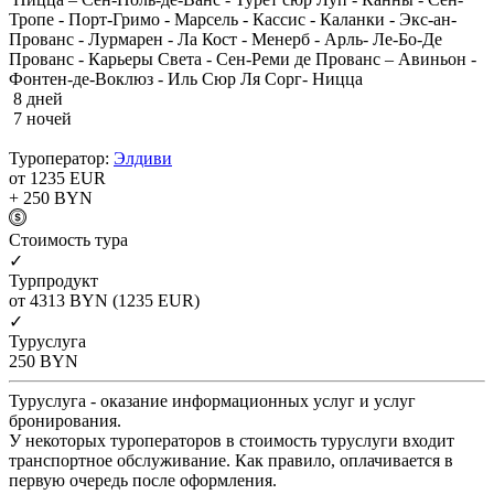
Тропе - Порт-Гримо - Марсель - Кассис - Каланки - Экс-ан-
Прованс - Лурмарен - Ла Кост - Менерб - Арль- Ле-Бо-Де
Прованс - Карьеры Света - Сен-Реми де Прованс – Авиньон -
Фонтен-де-Воклюз - Иль Сюр Ля Сорг- Ницца
8 дней
7 ночей
Туроператор:
Элдиви
от 1235
EUR
+ 250
BYN
Cтоимость тура
✓
Турпродукт
от 4313
BYN
(1235 EUR)
✓
Туруслуга
250
BYN
Туруслуга - оказание информационных услуг и услуг
бронирования.
У некоторых туроператоров в стоимость туруслуги входит
транспортное обслуживание. Как правило, оплачивается в
первую очередь после оформления.