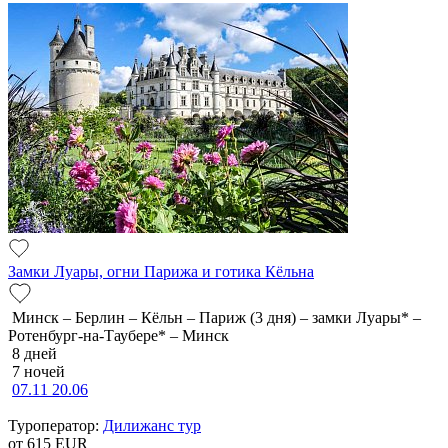
Замки Луары, огни Парижа и готика Кёльна
Минск – Берлин – Кёльн – Париж (3 дня) – замки Луары* –
Ротенбург-на-Таубере* – Минск
8 дней
7 ночей
07.11
20.06
Туроператор:
Дилижанс тур
от 615
EUR