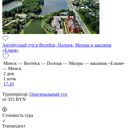
Автобусный тур в Витебск, Полоцк, Миоры и заказник
«Ельня»
Минск — Витебск — Полоцк — Миоры — заказник «Ельня»
— Минск
2 дня
1 ночь
17.10
Туроператор:
Оригинальный тур
от 355
BYN
Cтоимость тура
✓
Турпродукт