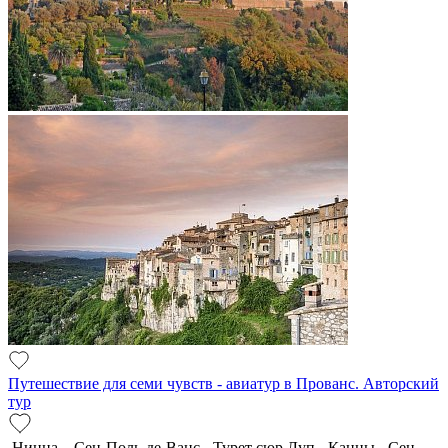
Путешествие для семи чувств - авиатур в Прованс. Авторский
тур
Ницца – Сен-Поль-де-Ванс - Турет сюр Луп - Канны - Сен-