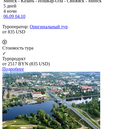
Минск - Казань - Йошкар-Ола - Свижяск - Минск
5 дней
4 ночи
06.09
04.10
Туроператор:
Оригинальный тур
от 835
USD
Cтоимость тура
✓
Турпродукт
от 2517
BYN
(835 USD)
Подробнее