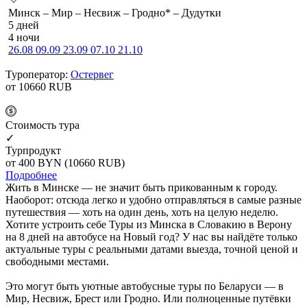
Минск – Мир – Несвиж – Гродно* – Дудутки
5 дней
4 ночи
26.08
09.09
23.09
07.10
21.10
Туроператор:
Остервег
от 10660
RUB
Cтоимость тура
✓
Турпродукт
от 400
BYN
(10660 RUB)
Подробнее
Жить в Минске — не значит быть прикованным к городу.
Наоборот: отсюда легко и удобно отправляться в самые разные
путешествия — хоть на один день, хоть на целую неделю.
Хотите устроить себе Туры из Минска в Словакию в Верону
на 8 дней на автобусе на Новый год? У нас вы найдёте только
актуальные туры с реальными датами выезда, точной ценой и
свободными местами.
Это могут быть уютные автобусные туры по Беларуси — в
Мир, Несвиж, Брест или Гродно. Или полноценные путёвки