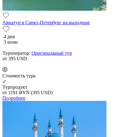
Авиатур в Санкт-Петербург на выходные
4 дня
3 ночи
Туроператор:
Оригинальный тур
от 395
USD
Cтоимость тура
✓
Турпродукт
от 1191
BYN
(395 USD)
Подробнее