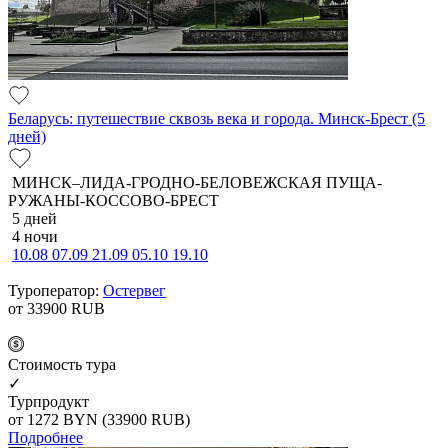
Беларусь: путешествие сквозь века и города. Минск-Брест (5
дней)
МИНСК–ЛИДА-ГРОДНО-БЕЛОВЕЖСКАЯ ПУЩА-
РУЖАНЫ-КОССОВО-БРЕСТ
5 дней
4 ночи
10.08
07.09
21.09
05.10
19.10
Туроператор:
Остервег
от 33900
RUB
Cтоимость тура
✓
Турпродукт
от 1272
BYN
(33900 RUB)
Подробнее