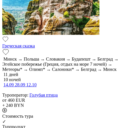
Греческая сказка
Минск → Польша → Словакия → Будапешт → Белград →
Эгейское побережье (Греция, отдых на море 7 ночей) →
Метеоры* → Олимп* → Салоники* → Белград → Минск
11 дней
10 ночей
14.09
28.09
12.10
Туроператор:
Голубая птица
от 460
EUR
+ 240
BYN
Cтоимость тура
✓
Турпродукт