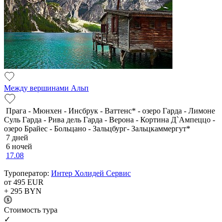
Между вершинами Альп
Прага - Мюнхен - Инсбрук - Ваттенс* - озеро Гарда - Лимоне
Суль Гарда - Рива дель Гарда - Верона - Кортина Д`Ампеццо -
озеро Брайес - Больцано - Зальцбург- Зальцкаммергут*
7 дней
6 ночей
17.08
Туроператор:
Интер Холидей Сервис
от 495
EUR
+ 295
BYN
Cтоимость тура
✓