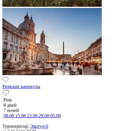
Римские каникулы
Рим
8 дней
7 ночей
08.08
15.08
22.08
29.08
05.09
Туроператор:
Экотур-6