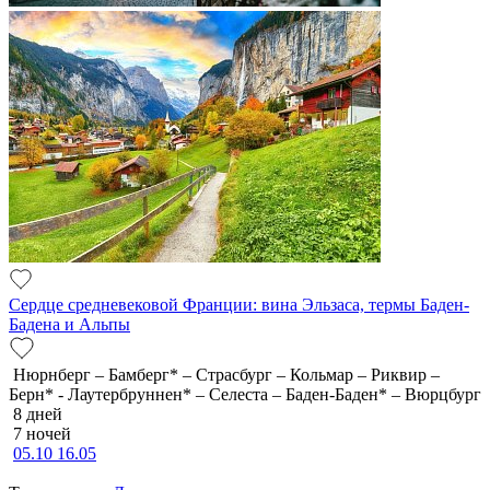
Сердце средневековой Франции: вина Эльзаса, термы Баден-
Бадена и Альпы
Нюрнберг – Бамберг* – Страсбург – Кольмар – Риквир –
Берн* - Лаутербруннен* – Селеста – Баден-Баден* – Вюрцбург
8 дней
7 ночей
05.10
16.05