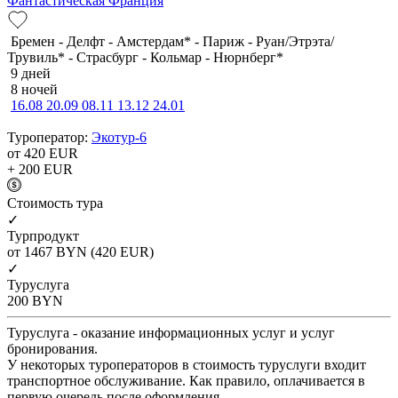
Фантастическая Франция
Бремен - Делфт - Амстердам* - Париж - Руан/Этрэта/
Трувиль* - Страсбург - Кольмар - Нюрнберг*
9 дней
8 ночей
16.08
20.09
08.11
13.12
24.01
Туроператор:
Экотур-6
от 420
EUR
+ 200
EUR
Cтоимость тура
✓
Турпродукт
от 1467
BYN
(420 EUR)
✓
Туруслуга
200
BYN
Туруслуга - оказание информационных услуг и услуг
бронирования.
У некоторых туроператоров в стоимость туруслуги входит
транспортное обслуживание. Как правило, оплачивается в
первую очередь после оформления.