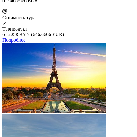
от 646.6666
EUR
Cтоимость тура
✓
Турпродукт
от 2258
BYN
(646.6666 EUR)
Подробнее