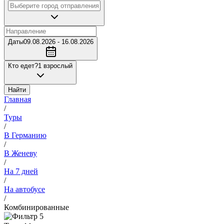
Даты
09.08.2026 - 16.08.2026
Кто едет?
1 взрослый
Найти
Главная
/
Туры
/
В Германию
/
В Женеву
/
На 7 дней
/
На автобусе
/
Комбинированные
5